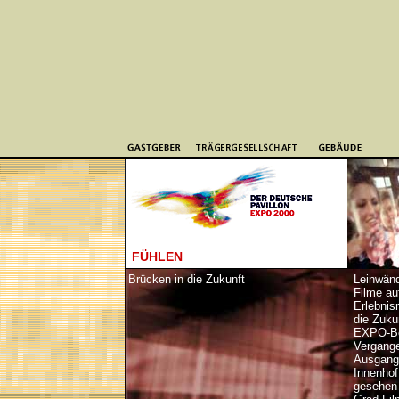
FÜHLEN
Brücken in die Zukunft
Leinwänd
Filme a
Erlebnis
die Zuku
EXPO-Bei
Vergange
Ausgangs
Innenhof
gesehen 